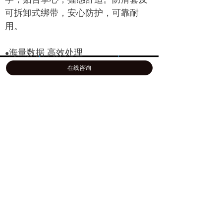
可拆卸式绑带，安心防护，可靠耐
用。
海量数据 高效处理
●
新一代超强前沿算法，Max 可达
首页
公司介绍
产品展示
一键拨号
在线咨询
2,800,000 次测量/秒的超高扫描速率，
演绎高效顺畅的三维数字化之旅。
●巧妙组合 多样可能
可搭载SCANTECH自动化三维扫描
系统，解锁SIMSCAN的全新测量形
态。创新型批量化高效检测，实现制
造业质量效益大幅提升。
技术规格