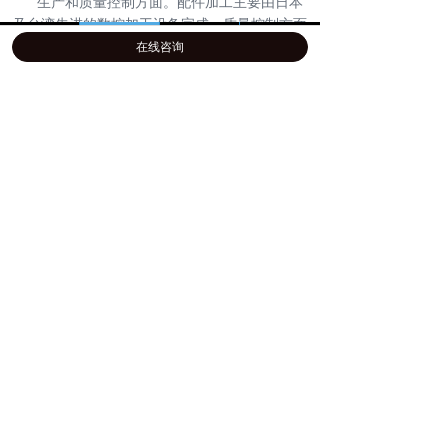
生产和质量控制方面。配件加工主要由日本
及台湾先进的数控加工设备完成，质量控制方面
首页
公司介绍
产品展示
一键拨号
引进美国的激光检测设备以及美国的柔性检测设
在线咨询
备负责控制产品安装和调试空间三维精度，有效
做到几何精度，测量精度和测量重复性精度达到
进口产品标准。
我们的合作客户有：上汽技术中心，上汽大
众，上海泛亚汽车设计，江苏盐城起亚，浙江吉
利，广汽吉奥，北京现代，北汽，湖北神龙汽
车，江淮，江铃,华普汽车等(排名不分先后）。
为我们的使命持续努力：为制造业基础提升
贡献一份力量！
版权所有：
上海建梦机电科技有限公司
沪ICP备2022000899号-1
本网站由阿里云提供云计算及安全服务
本网站支持
IPv6