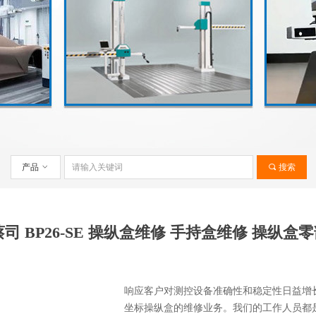
产品
ꀁ
끠
搜索
 蔡司 BP26-SE 操纵盒维修 手持盒维修 操纵
响应客户对测控设备准确性和稳定性日益增
坐标操纵盒的维修业务。我们的工作人员都