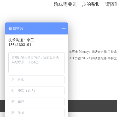
题或需要进一步的帮助，请随
请您留言
技术沟通：李工
13641603191
前一个：
日本三丰 Mitutoyo 操纵盒维修 手
ꄴ
后一个：
LEAD 力德 NOVA 操纵盒维修 手
ꄲ