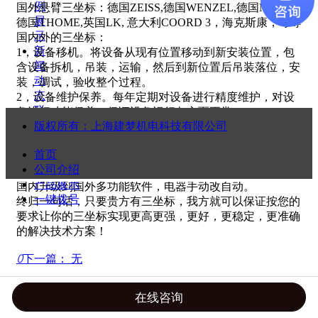
例
国外悬臂三坐标：德国ZEISS,德国WENZEL,德国MORA,
展
德国THOME,英国LK, 意大利COORD 3，海克斯康，等等
示
国内外的三坐标：
新
1，设备移机。将设备从现有位置移动到新安装位置，包
闻
含设备拆机，吊装，运输，然后到新位置后吊装落位，安
动
装，调试，验收整个过程。
态
2，设备维护保养。每年定期对设备进行精度维护，对设
联
备进行功能保养，保证设备运行各方面正常。
系
版权所有：
上海建梦机电科技有限公司
3，设备年检。设备每年进行维护后，进行检定标测，合
我
格后出具国家法定认可证书。
首页
们
4，设备升级改造。对于现有设备功能，性能等方面需要
公司介绍
更高要求的，我方提供设备的机械手动-自动升级，软件
产品展示
国内升级到国外多功能软件，电器手动改自动。
一键拨号
终归一句话，只要贵方有三坐标，我方就可以保证按您的
要求让你的三坐标实现更高更强，更好，更稳定，更准确
的解决技术方案！
ꄲ
下一篇：
无
在线咨询