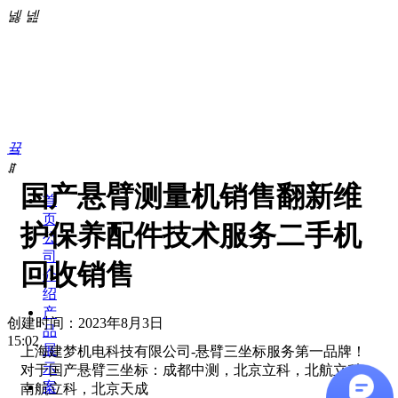
넳
넲
끀
ꁲ
国产悬臂测量机销售翻新维
首
页
护保养配件技术服务二手机
公
司
回收销售
介
绍
产
创建时间：
2023年8月3日
品
15:02
展
上海建梦机电科技有限公司-悬臂三坐标服务第一品牌！
示
对于国产悬臂三坐标：成都中测，北京立科，北航立科，
案
南航立科，北京天成